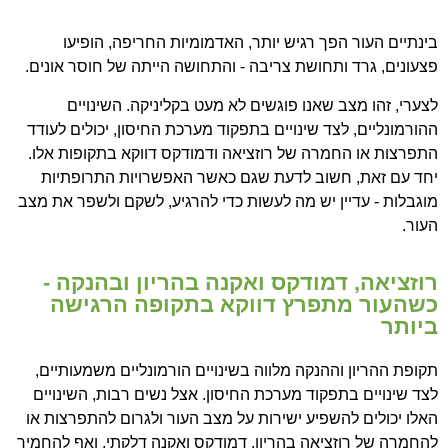
בינתיים העור הפך רגיש יותר, האדמומיות החריפה, הופיעו
פצעונים, גרד ותחושת צריבה - והתחושה הייתה של חוסר אונים.
לצערי, זהו מצב שאנו פוגשים לא מעט בקליניקה. השינויים
ההורמונליים, לצד שינויים בתפקוד מערכת החיסון, יכולים לעודד
התפרצות או החמרה של רוזציאה ודמודקס דווקא בתקופות אלו.
יחד עם זאת, חשוב לדעת שגם כאשר האפשרויות התרופתיות
מוגבלות - עדיין יש מה לעשות כדי להרגיע, לשקם ולשפר את מצב
העור.
רוזציאה, דמודקס ואקנה בהריון ובהנקה -
כשהעור מתפרץ דווקא בתקופה הרגישה
ביותר
תקופת ההריון וההנקה מלווה בשינויים הורמונליים משמעותיים,
לצד שינויים בתפקוד מערכת החיסון. אצל נשים רבות, השינויים
האלו יכולים להשפיע ישירות על מצב העור ולגרום להתפרצות או
להחמרה של רוזציאה בהריון, דמודקס ואקנה דלקתי, ואף להחמיר