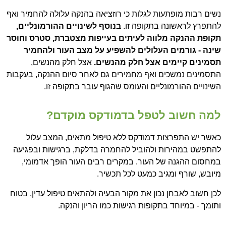
נשים רבות מופתעות לגלות כי רוזציאה בהנקה עלולה להחמיר ואף
להתפרץ לראשונה בתקופה זו.
בנוסף לשינויים ההורמונליים,
תקופת ההנקה מלווה לעיתים בעייפות מצטברת, סטרס וחוסר
שינה - גורמים העלולים להשפיע על מצב העור ולהחמיר
תסמינים קיימים אצל חלק מהנשים
.
אצל חלק מהנשים,
התסמינים נמשכים ואף מחמירים גם לאחר סיום ההנקה, בעקבות
השינויים ההורמונליים והעומס שהגוף עובר בתקופה זו.
למה חשוב לטפל בדמודקס מוקדם?
כאשר יש התפרצות דמודקס ללא טיפול מתאים, המצב עלול
להתפשט במהירות ולהוביל להחמרה בדלקת, ברגישות ובפגיעה
במחסום ההגנה של העור. במקרים רבים העור הופך אדמומי,
מיובש, שורף ומגיב כמעט לכל תכשיר.
לכן חשוב לאבחן נכון את מקור הבעיה ולהתאים טיפול עדין, בטוח
ותומך - במיוחד בתקופות רגישות כמו הריון והנקה.