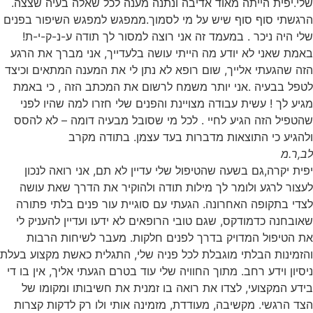
שלי.יפית הייתה מאוד אדיבה ונתנה מענה לכל שאלה בעיה שצצה.
הרגשתי סוף סוף שיש על מי לסמוך.ממפגש למפגש השיפור בפנים
שלי היה ניכר . במעמד זה אני רוצה למסור לך תודה ע-נ-ק-י-ת!
באמת שאני לא יודע מה הייתי עושה בלעדייך, אני מברך את הרגע
הזה שהגעתי אלייך, שום רופא לא נתן לי את המענה המתאים וכיצד
לטפל בבעיה .אני יותר משמח לרשום את המכתב הזה , כי באמת
מגיע לך ! עשית עבודה מצויינת והפנים שלי חזרו למה שהיו לפני
שהטפיל הזה הגיע לחיי . לכל מי שסובל מבעיה דומה – לא להסס
ולהגיע כי התוצאות מדברות בעד עצמן. בתודה מקרב
לב,ר.מ
יפית יקרה,גם בשעה שהטיפול שלי עדיין לא תם, אני רואה לנכון
לעצור לרגע ולומר לך מילות תודה ולהוקיר את הדרך שאת עושה
לצדי בתקופה האחרונה. הגעתי עם סוגיית עור פנים בלתי פתורה
שאובחנה כדמודקס, שגם טובי הרופאים לא ידעו ועדיין להעניק לי
את הטיפול המדויק בדרך לפנים חלקות. מעבר לשיחות הרבות
והזמינות הבלתי מוגבלת לכל פניה שלי, התגלית כאשת מקצוע בעלת
ניסיון וידע רחב. מתוך החוויה שלי עוד בטרם הגעתי אליך, אין בו די
בידע המקצועי, לצדו את רואה בו זמנית את חשיבותו ומקומו של
הצד הרגשי. מקשיבה, מעודדת, מזמינה אותי ולו רק לדקות קצרות