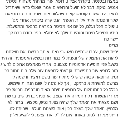
במצח ובסנטר. ביקרתי אצל 3 רופאי עור, מרחתי משחות ונטלתי
אנטיביוטיקה. דבר לא הועיל והרופאים אמרו שאולי כדאי שאתרגל
למצב. עד אשר הקוסמטיקאית שמלווה אותי שנים נכחה בהרצאה
שלך והפנתה אותי אלייך. הגעתי והנס קרה בזכותך. אחרי מס’
טיפולים הכל נעלם, כל יום אני מביטה במראה בהנאה ומתפעלת.
הידע הטיפול היחס והזמינות שלך לא יסולאו בפז. תודה רבה לך,
יישר כח
מרים
יפית שלום, עברו שנתיים מאז שמצאתי אותך ברשת ואת הצלחת
לזהות את המצוקה שלי ונענית לי במהירות ובשיא האמפתיה. זה היה
כשעל פניי הופיעה אדמומיות פצעונים. אחרי מאמצים ארוכים להשיג
תור לרופא עור התפשרתי וקבעתי לרופאת עור שלה היה התור הכי
זמין. הרופאה קבעה שיש לי מחלת עור בשם רוזציה ורשמה לי
מרשם למשחת איברמקטין, אך לא נתנה לי שום הנחיות שימוש.
בכלל כל ההתנהלות של הרופאה היתה מאוד חובבנית. הריאקציה
אחרי המשחה רק החמירה את המצב ואז פניתי בחיפושים ברשת
ושם מצאתי את האתר שלך שהיה מאוד נגיש, מקצועי, ברור ולא
מלחיץ. האתר שלך בעצם הכין אותי לשיחת הטלפון שהיתה לנו.
הייתי אמורה לטוס באותו היום לחו”ל ואת הצעת לי להגיע אלייך