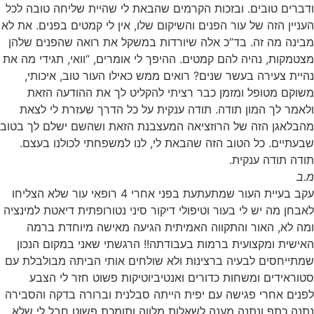
ודברים טובים. ובזכות הקרמים שהבאת לי שהיית שליחה טובה לכל
העניין הזה של עור הפנים והשיקום שלו, אין לי קמטים בפנים. את לא
מבינה מה זה. בד”כ אלה שיורדות במשקל את רואה שהפנים שלהן
מצטמקות, נהיה להם קמטים. ההיפך לי אומרים, “וואי, תגידי מה את
נהיית צעירה בעשר שנים? רואים ממש כאילו העור טוב, איכותי,
משוקם מטופל ומזמן כבר רציתי להקליט לך את ההודעה הזאת
ולאמר לך המון תודה. תודה ענקית על כל הדרך שעזרת לי לצאת
מהבלאגן הזה של הרוזציאה המעצבנת הזאת ושהשם ישלם לך בטוב
שבעתיים. כל הטוב הזה שהבאת לי, לנו למשפחתי לכולנו בעצם.
תודה תודה ענקית.
מ.ב
עקב בעיית העור שמתעתעת בפני אחרי 4 רופאי עור שלא הצליחו
לאבחן מה יש לי בעור וטיפולי דיקור סיני נטורופתית דיאטת למינציה
ומה לא, האור והתקווה האמיתית הגיעה מאישה מיוחדת ברמה
האישית ומקצועית ברמות בעבודתה!! הרגשתי שאני במקום הנכון
שמתייחסים לבעיה ברצינות ולא שולחים אותי הביתה מבולבלת עם
סטוראידים ומשחות כדורים ואנטיביוטיקות פשוט חזר לי הצבע
לפנים אחרי פגישה עם יפית הייתה סבלנית וברורה בדקה והסבירה
נתנה כתף ונתנה מענה לשאלות מלווה ותומכת פשוט חבל לי שלא