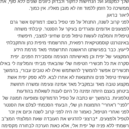
שלך למקצוע ועל הנחישות לחקור ולבדוק כיוונים שונים ללא סוף, את
ממשיכה כל הזמן ללמוד וזה לא מובן מאליו. אין כמוך.
ליאור בראון
לפני קרוב לשנה, התנחל על פני טפיל בשם: דמודקס אשר גרם
לפצעונים אדומים ומגרדים בעיקר על הסנטר. קיבלתי משחה
טיפולית והמלצה לעשות טיפול פנים שחיוני למצבי, חיפשתי
באינטרנט קוסמטיקאית רפואית, התרשמתי מיפית כהן והתקבלתי
לייעוץ. כבר בפגישתנו הראשונה התרשמתי מאד מרמת הידע
המקצועי של יפית וכן מאישיותה הנעימה ומסבירת הפנים. יפית
סקרה את כל תכשירי הטיפוח שלי שהבאתי מביתי והמליצה לי באילו
תכשירים אפשר להמשיך להשתמש ואילו לא טובים עבורי, בהמשך
עשיתי טיפול פנים והתוצאות לא אחרו לבא. ללא ספק יפית אשת
מקצוע טובה מאד ובמקביל מאד אמינה ונעימה ומשרה תחושת
ביטחון בעצם היותה זמינה כל היום לענות לשאלות בהודעות
טלפוניות. בהמשך יש כתבה על טפיל הדמודקס ומופיעה תמונה של
“לפני” ו”אחרי” התמונות הן שלי, הבעתי הסכמתי לצלם את הסנטר
לפני ואחרי הטיפול, כאמור זה היה לפני קרוב לשנה וכיום אין זכר
לטפיל ולפצעים. *ברצוני להדגיש את העובדה שאת המלצתי המצ”ב
רשמתי ללא פניה של יפית אלי, אלא כאות הערכה לבחורה מקסימה