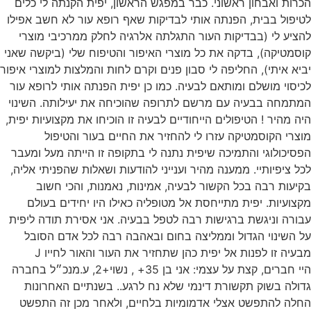
הכרות ואבחון ראשוני. כבר במפגש הראשון, יפית הקנתה לי כלים
לטיפול בבית, הפנתה אותי לבדיקות שאף רופא עור לא חשב אפילו
להציע לי (בבדיקות העור התגלתה אלרגיה לחלק ממרכיבי מוצרי
קוסמטיקה), בדקה את כל מוצרי האיפור והטיפוח שלי (ביקשה שאני
יביא איתי), החליפה לי סבון פנים וקרם לחות והמלצות למוצרי איפור
לכיסוי מושלם ומותאם לבעיה. כמו כן יפית הפנתה אותי לרופא עור
המתמחה בבעיה עם מרשם לתרופה שהוכיחה את יעילותה. השינוי
היה מהיר ! הטיפולים הייחודיים לבעיה זו הוכיחו את מקצועיות יפית,
מוצרי הקוסמטיקה עזרו לי להחזיר את החיים בעור והטיפול
הפסיכולוגי והתמיכה שיפית נתנה לי בתקופה זו הייתה מעל ומעבר
לכל ציפיותיי. ממענה מהיר וענייני להודעות ושאלות שהפניתי אליה,
בקיעות רבה בכל הקשור לבעיה, אמינות, נאמנות, והכי חשוב
מקצועיות. יפית מתייחסת אל מטופליה כאילו היו יחידים בעולם
עבורה וניגשת ברגישות רבה לטפל בבעיה. אני אסירת תודה ליפית
על השינוי הגדול וממליצה בחום ובאהבה רבה לכל אדם הסובל
מבעיה זו לפנות אל יפית כהן שתחזיר את העור והאור לחייו J
היי חברים, קצת על עצמי: אני בן 35+ , נשוי+2, ע.מנכ״ל בחברה
גדולה בשוק תקשורת דינמי שלא נח לרגע.. בשנתיים האחרונות
החלה להתפשט אצלי אדמומיות בלחיים, ולאחר מכן זה התפשט