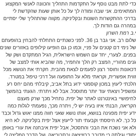
כדי לתת מבט נוסף על התקדמות התהליך והכוונה לאנשי המקצוע
המתאימים. אני שבה ומודה לך על כל אותן שעות שהקדשת לי
בדרכי ההתקשרות השונות ובקליניקה. מקווה שהתהליך שלי יסתיים
במהרה גם הודות לך.
י.ב רמת השרון
שלום רב. אני גבר בן 36. לפני כשנתיים התחלתי להבחין בהופעתם
של נימי דם קטנים על פניי, וכמו כן גם הופיעו קילופים באזורים שונים
בפנים. לצערי, יחד עם השמש הישראלית, הגיל המתקדם ושק של
גנים מהוריי, המצב רק הלך והחמיר, מה שהביא אותי למצב של
דכאונות וחוסר רצון לפעמים לצאת מהבית. חקרתי את הנושא מכל
זווית אפשרית, וקראתי מלא על התופעה ועל דרכי טיפול במטרד.
הלכתי ליעוץ במכון קוסמטי ידוע בתל אביב, קיבלתי מהם יחס רע
ומשפיל ויצאתי עוד יותר מתוסכל. אבל לא ויתרתי. הגעתי בהמשך
לחיפושיי באינטרנט לאתר של יפית. נתחיל מכך שרק מעצם
הקריאה, הבנתי איזו בעיה יש לי, ויתרה מכך, נפעמתי לגלות כמה
ידע יפית מפגינה בנושא, אותו נושא שאני חווה ממנו יאוש גדול וכבד
כל כך. לא היססתי וקבעתי תור לייעוץ אצל יפית בקליניקה. לא היא
ולא אני נשכח את הבכי והתסכול, אבל יפית איבחנה את עורי באופן
יסודי וגילתה כי מדובר ברוזיצאה ובסבוריאה, ועל הדרך המליצה לי