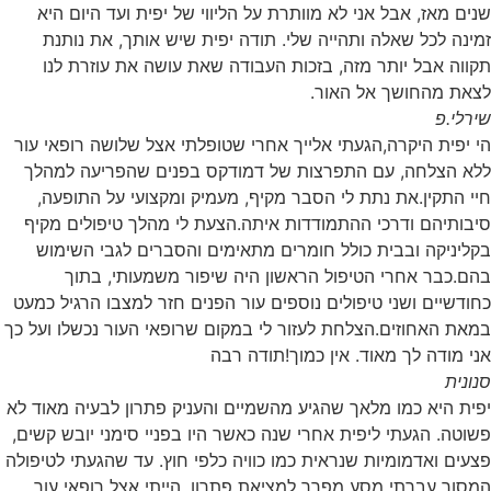
שנים מאז, אבל אני לא מוותרת על הליווי של יפית ועד היום היא
זמינה לכל שאלה ותהייה שלי. תודה יפית שיש אותך, את נותנת
תקווה אבל יותר מזה, בזכות העבודה שאת עושה את עוזרת לנו
לצאת מהחושך אל האור.
שירלי.פ
הי יפית היקרה,הגעתי אלייך אחרי שטופלתי אצל שלושה רופאי עור
ללא הצלחה, עם התפרצות של דמודקס בפנים שהפריעה למהלך
חיי התקין.את נתת לי הסבר מקיף, מעמיק ומקצועי על התופעה,
‏סיבותיהם ודרכי ההתמודדות איתה.הצעת לי מהלך טיפולים מקיף
בקליניקה ובבית כולל חומרים מתאימים והסברים לגבי השימוש
בהם.‏כבר אחרי הטיפול הראשון היה שיפור משמעותי, בתוך
כחודשיים ושני טיפולים נוספים עור הפנים חזר למצבו הרגיל כמעט
במאת האחוזים.הצלחת לעזור לי במקום שרופאי העור נכשלו ועל כך
אני מודה לך מאוד. אין כמוך!תודה רבה
סנונית
יפית היא כמו מלאך שהגיע מהשמיים והעניק פתרון לבעיה מאוד לא
פשוטה. הגעתי ליפית אחרי שנה כאשר היו בפניי סימני יובש קשים,
פצעים ואדמומיות שנראית כמו כוויה כלפי חוץ. עד שהגעתי לטיפולה
המסור עברתי מסע מפרך למציאת פתרון. הייתי אצל רופאי עור