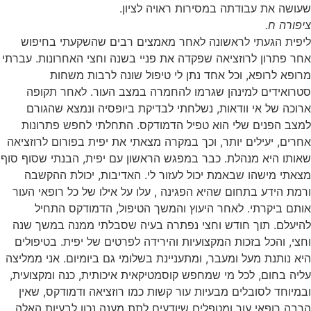
שעושה את עבודתה במסירות ראויה לציון.
ציפורה ח.
ליפית הגעתי לראשונה לאחר מאמצים רבים שהשקעתי בחיפוש
אחר פתרון לרוזציאה שפקדה את פניי בשנה וחצי האחרונות. עברתי
מרופא לרופא, וכל אחד נתן לי טיפול שונה לרבות משחות
סטרואידים למינהן שגרמו להחמרה במצב העור. לאחר תקופה
ארוכה של אי וודאות, נשלחתי לבדיקת ביופסיה ונמצא שהגורם
למצב הפנים שלי הוא טפיל הדמודקס. התחלתי לחפש פתרונות
אחרים, יעילים יותר, וכך במקרה מצאתי את יפית בפורום לרוזציאה
שאותו היא מנהלת. כבר במפגש הראשון עם יפית, הבנתי שסוף סוף
מצאתי מישהו שבאמת יכול לעזור לי. האדיבות, יכולת ההקשבה
ורמת הידע בתחום שהיא הפגינה , עלו על אילו של כל רופאי העור
אותם ביקרתי. לאחר היעוץ והמשך הטיפול, הדמודקס התחיל
להיעלם. תוך חודש וחצי נפתרה בעיה שסבלתי ממנה במשך שנה
וחצי, והכל בזכות המקצועיות והירידה לפרטים של יפית. בטיפולים
היא נותנת מעל ומעבר, ומתעניינת בשלומי גם ביומיום. אני ממליצה
עליה בחום, לכל מי שמחפש קוסמטיקאית איכותית, כנה ומקצועית,
ובמיוחד לסובלים מבעיות עור קשות כמו רוזציאה ודמודקס, שאין
הרבה רופאי עור ומטפלים שיודעים לתת מענה נכון לבעיות האלה.