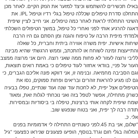
באילו תכשירים להשתמש וכיצד למזער את הנזק הקיים. לאחר מכן
התחלנו סדרת טיפולים שכללה טיפול בגלי רדיו וטיפול IPL. את
השינוי התחלתי לראות לאחר כמה טיפולים. אני חייב לציין שיפית
דאגה להרגיע אותי לפני ואחרי כל טיפול, במשך הטיפולים השכלתי
ולמדתי מיפית הרבה על טיפוח והגנה ומן הסתם גם היו הרבה
שיחות אישיות. יפית משרה אווירה ביתית וחברית, כל שאלה
והתייעצות זמינה לשוחח או להתכתב, וממש הרגשתי שהיא מבינה
לליבי ורוצה לעזור לא פחות ממה שאני רוצה. היום אני מרוצה ממצב
העור על פניי, בוודאי אחזור לעוד טיפולים כי באמת רואים תוצאות,
וגם הסביבה מחמיאה. ובנימה זו, אני דווקא פונה אליכם הגברים, כי
גם לנו מגיע להראות זוהרים ובריאים ופחות סמוקים, נסו את
הטיפולים אצל יפית, לא לחכות עוד שנה ועוד שנתיים, טפלו בבעיה
כשרק מתחילה, אפשר לטפל בזה ואני נוכחתי לגלות זאת, ומאוד
שמח שיפית לקחה אותי ברצינות, טיפלה בי ביסודיות ובמסירות.
תודה רבה לך יפית, ואני בטוח שנפגש שוב.
אלי. כ.
“שלום, אני בת 45.לפני כשנתיים התחילה לי אדמומיות בפנים
המלווה בגלי חום וגרד.בנוסף, הופיעו פצעונים שניראו כפצעוני “גיל