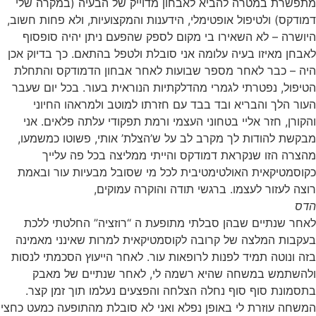
מתפשרת במטרה להביא לאבחון מדוייק של הבעיה (במקרה שלי
דמודקס) ולטיפול אופטימלי, הידענות והמקצועיות, ולא פחות חשוב,
היושרה – לא השאירו בי מקום לספק שהפעם ניתן יהיה סופסוף
לאבחן מאיזו בעיה עלומה אני סובלת ולטפל בהתאם. כך בדיוק אכן
היה – כבר לאחר מספר שבועות לאחר אבחון הדמודקס והתחלת
הטיפול, נפטרתי לגמרי מהדלקתיות הנוראית בעור. בכל יום שעבר
העור הלך והבריא ובד בבד עם חזרתו למוטב ולמראהו החיוני
והקורן, חזר אליי בטחוני העצמי ורמת תפקודי עלתה פלאים. אני
מבקשת להודות לך מקרב לב על ש’הצלת’ אותי, פשוטו כמשמעו,
מהצרה הזו שנקראת דמודקס והייתי ממליצה בכל פה עלייך
כקוסמטיקאית האולטימטיבית לכל מי שסובל מבעיות עור ובאמת
רוצה לעזור לעצמו. ברגשי תודה והוקרה עמוקים,
הדס
לאחר שנתיים שבהן סבלתי מתופעת ה “רוזציה” החלטתי ללכת
בעקבות המלצה של קרובה לקוסמטיקאית למרות שאינני מאמינה
בזה ונוטה תמיד לפנות לרופאות עור. לאחר הייעוץ הסכמתי לנסות
ולהשתמש במשחה שהיא רשמה לי, לאחר שנתיים של מאבק
בתסמונת סוף סוף נחלה הצלחה והפצעים נעלמו תוך זמן קצר.
המשחה עוזרת לי באופן נפלא ואני לא סובלת מהתופעה כמעט כחצי