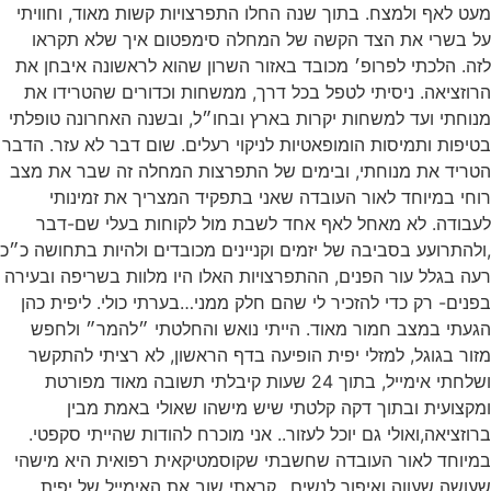
מעט לאף ולמצח. בתוך שנה החלו התפרצויות קשות מאוד, וחוויתי
על בשרי את הצד הקשה של המחלה סימפטום איך שלא תקראו
לזה. הלכתי לפרופ׳ מכובד באזור השרון שהוא לראשונה איבחן את
הרוזציאה. ניסיתי לטפל בכל דרך, ממשחות וכדורים שהטרידו את
מנוחתי ועד למשחות יקרות בארץ ובחו״ל, ובשנה האחרונה טופלתי
בטיפות ותמיסות הומופאטיות לניקוי רעלים. שום דבר לא עזר. הדבר
הטריד את מנוחתי, ובימים של התפרצות המחלה זה שבר את מצב
רוחי במיוחד לאור העובדה שאני בתפקיד המצריך את זמינותי
לעבודה. לא מאחל לאף אחד לשבת מול לקוחות בעלי שם-דבר
,ולהתרועע בסביבה של יזמים וקניינים מכובדים ולהיות בתחושה כ״כ
רעה בגלל עור הפנים, ההתפרצויות האלו היו מלוות בשריפה ובעירה
בפנים- רק כדי להזכיר לי שהם חלק ממני…בערתי כולי. ליפית כהן
הגעתי במצב חמור מאוד. הייתי נואש והחלטתי ״להמר״ ולחפש
מזור בגוגל, למזלי יפית הופיעה בדף הראשון, לא רציתי להתקשר
ושלחתי אימייל, בתוך 24 שעות קיבלתי תשובה מאוד מפורטת
ומקצועית ובתוך דקה קלטתי שיש מישהו שאולי באמת מבין
ברוזציאה,ואולי גם יוכל לעזור.. אני מוכרח להודות שהייתי סקפטי.
במיוחד לאור העובדה שחשבתי שקוסמטיקאית רפואית היא מישהי
שעושה שעווה ואיפור לנשים.. קראתי שוב את האימייל של יפית,