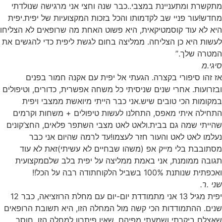
מתקשרת ומתעניינת במצבי..כבר שנה וחצי אני מרגישה שנולדתי
מחדש!עור פניי שב לקדמותו והכל בזכות המקצועיות של יפית.יפית
היא לא עוד קוסמטיקאית, היא פשוט האחת מה שרופאים לא הצליחו
לעשות היא כן הצליחה. ממליצה בחום לגשת ליפית כדי להגשים את
המטרה שלך.”
סיגי.מ
אז זהו סיפורי בקצרה. הגעתי אל יפית עם אקנה חמור בפנים
ובזרועות. אחרי שנים שניסיתי כל משחה אפשרית, כדורים, וטיפולים
במקומות הכי טובים שיש.אני כבר הייתי מיואשת ממצבי ויפית
התחילה איתי מאפס, התחלנו לעשות טיפולים + משחות וקרמים
שהייתי שמה גם בבית.ולאט לאט מצבי השתפר פלאים, החצ’קונים
נעלמו לאט לאט והעור חזר לעצמו!עד לרמה שהיום אני כבר
מסתובבת בלי מייק אפ (משהו שבחיים לא עשיתי)זאת לא עוד
תגובה ממומנת, אני באמת ממליצה על יפית בלב שלםמקצועית
ואכפתית שנותנת 100% בשביל הלקוחתודה רבה על הכל!!
שני .ר.
יפית מגיל 13 אני מתמודדת יום-יום עם מחלת הרוזציאה, כבר 12
שנים. ההתמודדות הכי קשה מול המחלה הזו, היא תשובת הרופאים
שאצלם ביקרתי ושמעתי מפיהם, שאין פיתרון למחלה הזו. חוסר