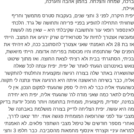
ברכה, שמחה והצלחה. בהמון אהבה והערכה,
איילת.
יפית היקרה, לפני 3 וחצי שנים, בעקבות סטרס מתמשך וחריף
שחוויתי התחילה להופיע בפניי פריחה ותחושה של גרד. הלכתי
לאינספור רופאי עור והתשובה שקיבלתי היא – שאין מה לעשות
ומעכשיו אצטרך לחיות על סטרואידים שרק ירגיעו את המצב. הייתי
אז בת 28 ולא האמנתי שאני אצטרך להסתובב ככה, לא זיהיתי את
הפנים שלי שהתנפחו והיו מכוסות בפריחה אדומה. הייתי מיואשת,
בכיתי, הסתגרתי בבית ולא רציתי לצאת החוצה. ואז מתוך שיטוט
נואש באינטרנט הגעתי לאתר של יפית. יפית ענתה לכל שאלה
שהושארה באתר שלה בצורה רגישה ומקצועית והחלטתי להתקשר
אליה, כבר בשיחה הראשונה איתה היא הרגיעה אותי ונתנה לי תקווה.
כשהגעתי אליה כבר לא היה לי ספק שהגעתי למקום הנכון. אין לי
מילים לתאר כמה שאני מודה לה’ שהגעתי אליה, יפית היא יחידה
במינה, יסודית, מיקצועית, מומחית בתחומה ויותר מהכל יודעת בדיוק
מה היא עושה. יפית הצליחה לדייק בצורה מושלמת באבחנה של
מצבי עוד לפני שהרופאה המומחית פגשה אותי. יחד יצאנו לדרך,
ואחרי מספר חודשים של טיפול מצבי השתפר פלאים. לא האמנתי
למראה עיניי וקצרתי אינסוף מחמאות מהסביבה. כבר חלפו 3 וחצי