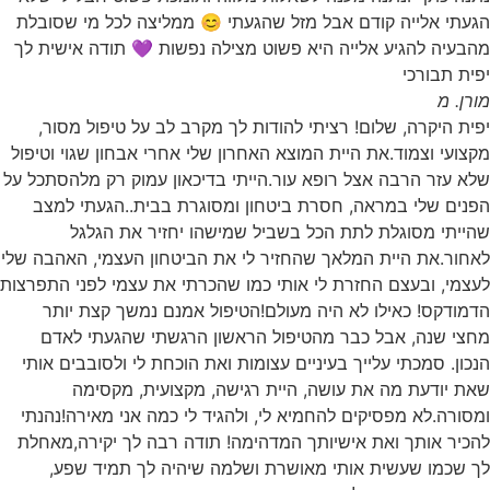
הגעתי אלייה קודם אבל מזל שהגעתי 😊 ממליצה לכל מי שסובלת
מהבעיה להגיע אלייה היא פשוט מצילה נפשות 💜 תודה אישית לך
יפית תבורכי
מורן. מ
יפית היקרה, שלום! רציתי להודות לך מקרב לב על טיפול מסור,
מקצועי וצמוד.את היית המוצא האחרון שלי אחרי אבחון שגוי וטיפול
שלא עזר הרבה אצל רופא עור.הייתי בדיכאון עמוק רק מלהסתכל על
הפנים שלי במראה, חסרת ביטחון ומסוגרת בבית..הגעתי למצב
שהייתי מסוגלת לתת הכל בשביל שמישהו יחזיר את הגלגל
לאחור.את היית המלאך שהחזיר לי את הביטחון העצמי, האהבה שלי
לעצמי, ובעצם החזרת לי אותי כמו שהכרתי את עצמי לפני התפרצות
הדמודקס! כאילו לא היה מעולם!הטיפול אמנם נמשך קצת יותר
מחצי שנה, אבל כבר מהטיפול הראשון הרגשתי שהגעתי לאדם
הנכון. סמכתי עלייך בעיניים עצומות ואת הוכחת לי ולסובבים אותי
שאת יודעת מה את עושה, היית רגישה, מקצועית, מקסימה
ומסורה.לא מפסיקים להחמיא לי, ולהגיד לי כמה אני מאירה!נהנתי
להכיר אותך ואת אישיותך המדהימה! תודה רבה לך יקירה,מאחלת
לך שכמו שעשית אותי מאושרת ושלמה שיהיה לך תמיד שפע,