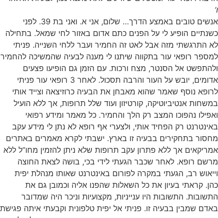
ו’
אנשים טובים באמצע הדרך… שלום, אני א. ואני בת 39. לפני
כשנתיים הופיע לי על הפנים כתם אדום באזור לחי שמאל. בתחילה
לא התרגשתי מזה אבל לאט זה החמיר ועבר ללחי השנייה. פניתי
למספר רופאי עור בתקווה שיתנו לי מענה לבעיה שהמשיכה להחמיר
ולהתפשט אל הסנטר, מצח ורכות. עם הזמן גם הופיעו פצעים
אדומים, יובש על העור והרבה תסכול. לאחר 3 רופאי עור פניתי
לרופא נוסף שאמר שהוא מאבחן את הבעיה כרוזיצאה וצייד אותי
במשחות אנטיביוטיקה, קורטיזון ועוד שלל תרופות, אך ללא הועיל
ואפילו נהפוכו המצב רק הלך והחמיר. כל מאמר ומידע רפואי
באינטרנט רק הפחיד אותי, ולצערי אף רופא לא נתן לי מידע עקב
מחסור בתחקירים בבעיה זו בארץ. ישבתי לקרא מאמרים באתרים
אמריקאים אך ללא פתרון עקב תרופות שלא ניתן להזמין מחו”ל ללא
מרשם רופא. לאחר שכבר הגעתי לידי בכי, בושה לצאת החוצה
וייאוש רב, הגעתי במקרה לפורום באינטרנט שאותו מנהלת יפית
כהן. קראתי בעיון את כל השאלות שהפנו אליה וכמובן גם את
התשובות. התשובות היו ענייניות, מקצועיות וניכר היה שמדובר
באדם שמבין בבעיה זו. פניתי אל יפית טלפונית וקבעתי איתה פגישת