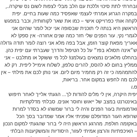
ובחרתי לתת סיכוי וללכת עם הלב מבלי לצפות לשום נס שיקרה..,
במקרה הגרוע אמרתי לעצמי שאפסיד כמה שעות בחיים. יפית
לקחה אותי כפרוייקט אישי – כמו את שאר לקוחותיה, וכבר במפגש
הראשון היא בנתה לי תוכנית שבסופה אני יכול לומר שהיום אני
לגמרי נקי. עור הפנים שלי חזר כמה שנים אחורה- אין ספק! לא
אאריך מפאת קוצר הזמן, אבל בפה מלא אני רוצה לומר תודה גדולה
ש״אינה תסולא בפז״ על כל הטיפול והדרך שעברתי עם יפית כהן.
בהחלט מלאכים נמצאים בעולמנו! לכל מי ששוקל או מתלבט – אני
ממליץ בחום לא להסס, להרים טלפון, לשלוח אימייל ליפית. רק לא
להתמהמה כי זה רק מחמיר מיום ליום. אני נותן לכם את מילתי – אין
לכם מה לחפש במקום אחר. בריאות,
מ.ו
יפית היקרה, אין לי מלים להודות לך… הגעתי אלייך לאחר חיפוש
באינטרנט במצב של ייאוש וחוסר אונים. סבלתי מדלקתיות
ואדמומיות בעור הפנים והיה לי ברור שמשהו לא בסדר למרות
שרופא העור המדופלם שפניתי אליו אמר שמדובר בסך הכל
באקזמה חולפת. מהרגע הראשון היה לי ברור שהגעתי למקום הנכון
– האיכפתיות והרצון אמיתי לעזור, היסודיות והמשקיענות הבלתי