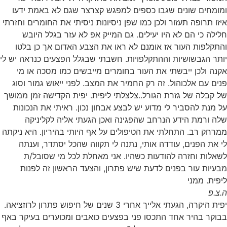
ומומחים שונים שגבו כספים למפגש קצרצר שגם לא באמת ידעו
איזו תרופה תעזור ולכן כמו שפן ניסיונות ניסיתי את החומרים וחזרתי
חלילה כי הם לא היו יעילים. גם המייק אפ לא עזר בגלל היובש
והתקלפות העור אז אומנם לא ראו את הצבע האדום אך כן בלטו
יותר הגבשושיות וההתקלפויות. חשבתי שבגלל הפצעים כנראה יש לי
אקנה ולכן ייבשתי את העור בחומרים מייבשים כמו מסכה או מי
פנים עם אלכוהול. זה רק החמיר את המצב. לפני ייאוש גמור וסוג
של קבלה של גזרת הגורל..צלצלתי ליפית. יפית הקדישה זמן ממושך
על מנת להסביר לי מדוע יש לבצע אבחון נכון. ראיתי את הנכונות
שלה ורמת הידע הנרחב שהפגינה ואכן הגעתי אליה לקליניקה
ממרחק רב. התחלתי את הטיפולים על אף היותי בהיריון. היא ניקתה
לי את הפנים, עודדה אותי, נתנה לי תקווה שהכל יסתדר, וענתה
לשאלות וחזרה להודעות כשהיו. אני מאחלת לכל מי שסובל/ת
מבעיות עור בפנים לדעת שיש פתרון, והצעד הראשון זה לפנות
ליפית. ממני
ה.צ.פ
יפית היקרה, הגעתי אלייך אחרי 3 שנים של חיפוש פתרון לרוזציאה.
בבוקר בהיר אחד התכסו פני בפצעים כואבים ומכוערים בעיקר באף