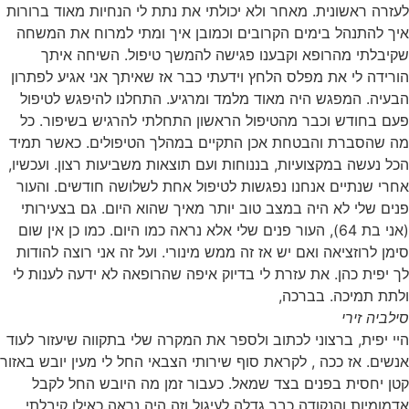
לעזרה ראשונית. מאחר ולא יכולתי את נתת לי הנחיות מאוד ברורות
איך להתנהל בימים הקרובים וכמובן איך ומתי למרוח את המשחה
שקיבלתי מהרופא וקבענו פגישה להמשך טיפול. השיחה איתך
הורידה לי את מפלס הלחץ וידעתי כבר אז שאיתך אני אגיע לפתרון
הבעיה. המפגש היה מאוד מלמד ומרגיע. התחלנו להיפגש לטיפול
פעם בחודש וכבר מהטיפול הראשון התחלתי להרגיש בשיפור. כל
מה שהסברת והבטחת אכן התקיים במהלך הטיפולים. כאשר תמיד
הכל נעשה במקצועיות, בננוחות ועם תוצאות משביעות רצון. ועכשיו,
אחרי שנתיים אנחנו נפגשות לטיפול אחת לשלושה חודשים. והעור
פנים שלי לא היה במצב טוב יותר מאיך שהוא היום. גם בצעירותי
(אני בת 64), העור פנים שלי אלא נראה כמו היום. כמו כן אין שום
סימן לרוזציאה ואם יש אז זה ממש מינורי. ועל זה אני רוצה להודות
לך יפית כהן. את עזרת לי בדיוק איפה שהרופאה לא ידעה לענות לי
ולתת תמיכה. בברכה,
סילביה זירי
היי יפית, ברצוני לכתוב ולספר את המקרה שלי בתקווה שיעזור לעוד
אנשים. אז ככה , לקראת סוף שירותי הצבאי החל לי מעין יובש באזור
קטן יחסית בפנים בצד שמאל. כעבור זמן מה היובש החל לקבל
אדמומיות והנקודה כבר גדלה לעיגול וזה היה נראה כאילו קיבלתי