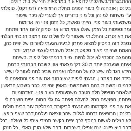
ההתבגרות”.כשהלכתי לרופא עור במרפאות חוץ של בית חולים
בלינסון אובחנה לי בעור הפנים מחלת הרוזוציאה (דמודקס). טופלתי
ע”י משחות למינהן וכל מיני כדורים אך לצערי לא ניכר שיפור
משמעותי בעור פניי. הייתי נואשת, כל הזמן פניי היו אדומות
ומחוספסות כל הזמן שאלו אותי מדוע אני סמוקה?יום אחד פתחתי
את האינטרנט והחלטתי שאסור לי להשלים עם המצב הנוכחי הבלתי
נסבל הזה בניסיון למצוא פתרון לבעיה.הגעתי לפורום של יפית כהן,
האמת שהייתי מאוד סקפטית אבל חשבתי לעצמי שגרוע יותר
מהמצב הנוכחי לא יכול להיות. מייד הרמתי טל’ ליפית .בשיחתי
איתה שנערכה יותר מ 30 דק’ מצאתי אוזן קשבת הבחנתי ברמת
הידע הגדולה שיש לה על המחלה ואמרה שביכולתה לעזור לי ושיש
בידה את הפתרון. הגעתי ליפית שאיבחנה את עור פני והתאימה לי
קרמים ומשחות בהם השתמשתי באופן יומיומי. כבר בשבוע הראשון
שלאחר הטיפול חלה הטבה משמעותית בעור פניי. האדמומיות
פחתה, הפצעים החלו להעלם ואיתם גם גלי החום. יפית השיבה לי
את עור פניי לקדמותו.כשהגעתי לביקורת במחלקת עור בבית חולים
בלינסון הרופאים נדהמו לגלות שהרוזוציאה נעלמה,דבר שאף רופא
לא הצליח לעשות.בנוסף לכך יפית בקשר תמידי איתי כל שאלה, בכל
דבר היא פשוט שם אפילו בשבתות. דבר שלא מובן מאליו, כל הזמן