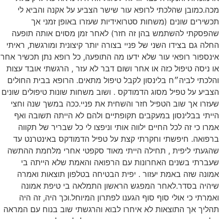
מכה.כמובן שהלכתי לרופא עור שישר הצביע על אקנה והביא לי
תכשירים שונים (משחות סטרואידיות שעזרו באופן זמני אך
שהפסקתי להשתמש בהן זה חזר) לאחר זמן מסוים אותה תופעה
החלה גם בצידו השני של פניי בצורה יותר קיצונית ומורגשת, ראיתי
אינספור רופאי עור שלא ידעו מה התופעה, כל רופא נתן תכשיר אחר
או ניסה טיפול כזה או אחר ושום דבר לא עזר , הרגשתי אובד עצות
והלכתי לביה״ח בלינסון לקבל טיפול מתאים. הרופא בבית החולים
הצביע על טפיל מסוג הדמודקס . ושוב משחות שונות טיפולים שונים
שעזרו אך שוב הטפיל חזר והשחית את פניי.ככה במשך שנה וחצי
הייתי בבלינסון במעקבים תקופתיים ולהם לא הייתה תשובה ואף
אמרו כי זה לכל החיים ילווה אותי וניפצו לי כל שבריר של תקווה
ברפואה. חיפשתי וחקרתי קצת על טפיל הדמודקס באינטרנט עד
שהגעתי ליפית , תחילה הייתי מאוד סקפטי אחרי מלחמת ההתשה
שעברתי בשנים האחרונות עם הרפואה והאמת שלא הייתה בי
אמונה שזה באמת יעזור . יפית הבטיחה בטלפון תוצאות ואמרה
שיהיה בסדר.לאחר המפגש הראשון התמלאה בי טיפת אמונה
ואמרתי כי אולי סוף סוף הגענו לפתרון המיוחל.וכך היה, זה היה
תהליך אך התוצאות לא איחרו לבוא והרגשתי שוב בנוח עם המראה