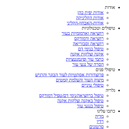
אודות
אודות יפית כהן
אודות הקליניקה
אודות-האבחון-הקליני
טיפולים וטכנולוגיות
רוזציאה ואדמומיות בעור
רוזציאה ודמודקס
רוזציאה וסבוריאה
טיפול בנימי דם
אקנה וצלקות אקנה
כתמי עור ופיגמנטציות
הסרה של נגעי עור
טיפולי פנים
פרוצדורות אסתטיות לעור הבוגר והרגיש
מיצוק העור והעלמת קמטים
טיפולי עיניים
גלריה
טיפול ברוזציאה/נימי דם/טפיל דמודקס
טיפול באקנה וצלקות אקנה
טיפול בנגעי עור
כתבו עלינו
מדיה
רדיו
סרטונים