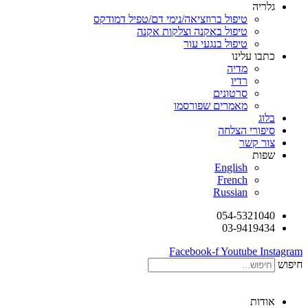
גלריה
טיפול ברוזציאה/נימי דם/טפיל דמודקס
טיפול באקנה וצלקות אקנה
טיפול בנגעי עור
כתבו עלינו
מדיה
רדיו
סרטונים
מאמרים שפורסמו
בלוג
סיפורי הצלחה
צור קשר
שפות
English
French
Russian
054-5321040
03-9419434
Facebook-f
Youtube
Instagram
חיפוש
אודות