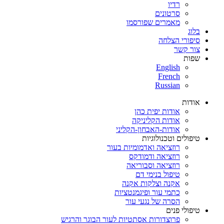
רדיו
סרטונים
מאמרים שפורסמו
בלוג
סיפורי הצלחה
צור קשר
שפות
English
French
Russian
אודות
אודות יפית כהן
אודות הקליניקה
אודות-האבחון-הקליני
טיפולים וטכנולוגיות
רוזציאה ואדמומיות בעור
רוזציאה ודמודקס
רוזציאה וסבוריאה
טיפול בנימי דם
אקנה וצלקות אקנה
כתמי עור ופיגמנטציות
הסרה של נגעי עור
טיפולי פנים
פרוצדורות אסתטיות לעור הבוגר והרגיש