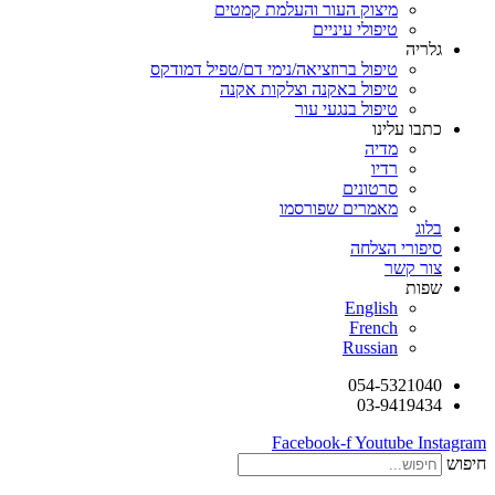
מיצוק העור והעלמת קמטים
טיפולי עיניים
גלריה
טיפול ברוזציאה/נימי דם/טפיל דמודקס
טיפול באקנה וצלקות אקנה
טיפול בנגעי עור
כתבו עלינו
מדיה
רדיו
סרטונים
מאמרים שפורסמו
בלוג
סיפורי הצלחה
צור קשר
שפות
English
French
Russian
054-5321040
03-9419434
Facebook-f
Youtube
Instagram
חיפוש