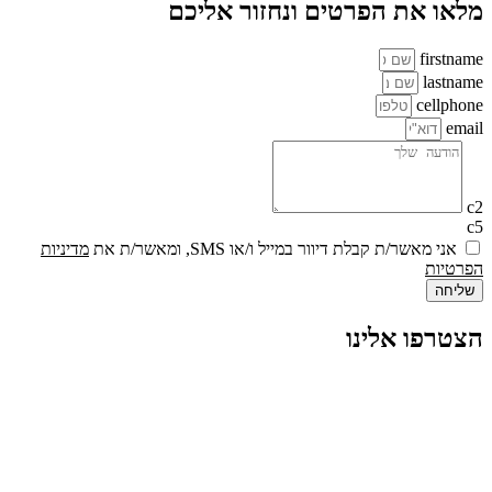
מלאו את הפרטים ונחזור אליכם
firstname
lastname
cellphone
email
c2
c5
אני מאשר/ת קבלת דיוור במייל ו/או SMS, ומאשר/ת את
מדיניות
הפרטיות
שליחה
הצטרפו אלינו