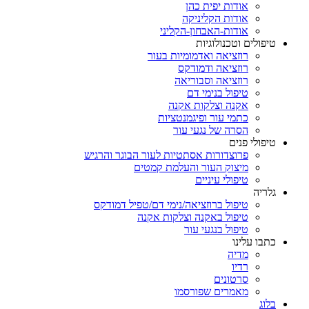
אודות יפית כהן
אודות הקליניקה
אודות-האבחון-הקליני
טיפולים וטכנולוגיות
רוזציאה ואדמומיות בעור
רוזציאה ודמודקס
רוזציאה וסבוריאה
טיפול בנימי דם
אקנה וצלקות אקנה
כתמי עור ופיגמנטציות
הסרה של נגעי עור
טיפולי פנים
פרוצדורות אסתטיות לעור הבוגר והרגיש
מיצוק העור והעלמת קמטים
טיפולי עיניים
גלריה
טיפול ברוזציאה/נימי דם/טפיל דמודקס
טיפול באקנה וצלקות אקנה
טיפול בנגעי עור
כתבו עלינו
מדיה
רדיו
סרטונים
מאמרים שפורסמו
בלוג