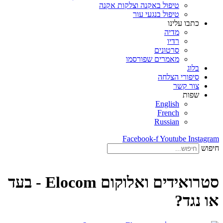
טיפול באקנה וצלקות אקנה
טיפול בנגעי עור
כתבו עלינו
מדיה
רדיו
סרטונים
מאמרים שפורסמו
בלוג
סיפורי הצלחה
צור קשר
שפות
English
French
Russian
Facebook-f
Youtube
Instagram
חיפוש
סטרואידים ואלוקום Elocom - בעד
או נגד?