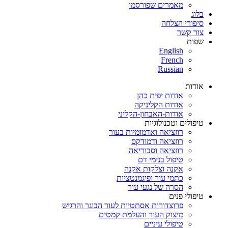
מאמרים שפורסמו
בלוג
סיפורי הצלחה
צור קשר
שפות
English
French
Russian
אודות
אודות יפית כהן
אודות הקליניקה
אודות-האבחון-הקליני
טיפולים וטכנולוגיות
רוזציאה ואדמומיות בעור
רוזציאה ודמודקס
רוזציאה וסבוריאה
טיפול בנימי דם
אקנה וצלקות אקנה
כתמי עור ופיגמנטציות
הסרה של נגעי עור
טיפולי פנים
פרוצדורות אסתטיות לעור הבוגר והרגיש
מיצוק העור והעלמת קמטים
טיפולי עיניים