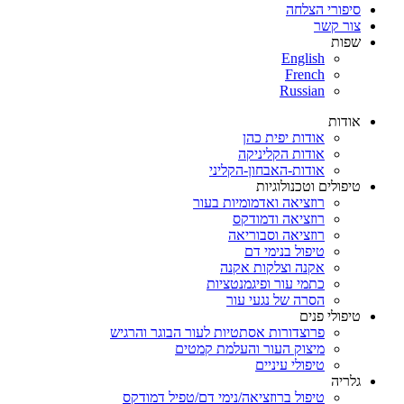
סיפורי הצלחה
צור קשר
שפות
English
French
Russian
אודות
אודות יפית כהן
אודות הקליניקה
אודות-האבחון-הקליני
טיפולים וטכנולוגיות
רוזציאה ואדמומיות בעור
רוזציאה ודמודקס
רוזציאה וסבוריאה
טיפול בנימי דם
אקנה וצלקות אקנה
כתמי עור ופיגמנטציות
הסרה של נגעי עור
טיפולי פנים
פרוצדורות אסתטיות לעור הבוגר והרגיש
מיצוק העור והעלמת קמטים
טיפולי עיניים
גלריה
טיפול ברוזציאה/נימי דם/טפיל דמודקס