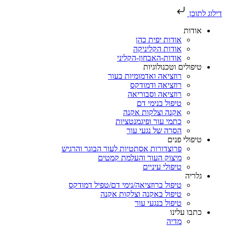
דילוג לתוכן
אודות
אודות יפית כהן
אודות הקליניקה
אודות-האבחון-הקליני
טיפולים וטכנולוגיות
רוזציאה ואדמומיות בעור
רוזציאה ודמודקס
רוזציאה וסבוריאה
טיפול בנימי דם
אקנה וצלקות אקנה
כתמי עור ופיגמנטציות
הסרה של נגעי עור
טיפולי פנים
פרוצדורות אסתטיות לעור הבוגר והרגיש
מיצוק העור והעלמת קמטים
טיפולי עיניים
גלריה
טיפול ברוזציאה/נימי דם/טפיל דמודקס
טיפול באקנה וצלקות אקנה
טיפול בנגעי עור
כתבו עלינו
מדיה