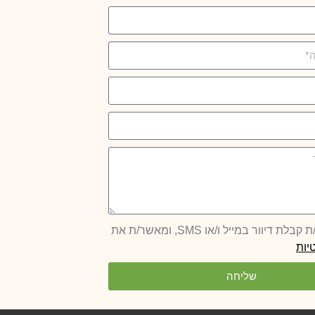
 דיוור במייל ו/או SMS, ומאשר/ת את
יות
שליחה