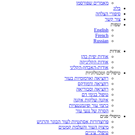
מאמרים שפורסמו
בלוג
סיפורי הצלחה
צור קשר
שפות
English
French
Russian
אודות
אודות יפית כהן
אודות הקליניקה
אודות-האבחון-הקליני
טיפולים וטכנולוגיות
רוזציאה ואדמומיות בעור
רוזציאה ודמודקס
רוזציאה וסבוריאה
טיפול בנימי דם
אקנה וצלקות אקנה
כתמי עור ופיגמנטציות
הסרה של נגעי עור
טיפולי פנים
פרוצדורות אסתטיות לעור הבוגר והרגיש
מיצוק העור והעלמת קמטים
טיפולי עיניים