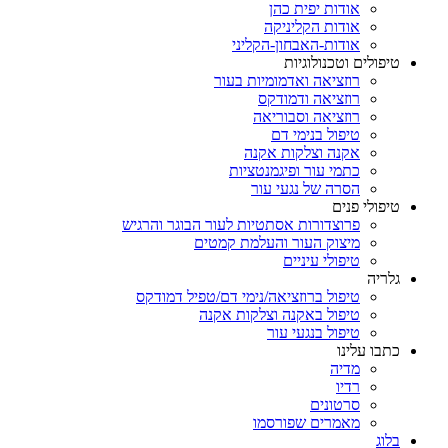
אודות יפית כהן
אודות הקליניקה
אודות-האבחון-הקליני
טיפולים וטכנולוגיות
רוזציאה ואדמומיות בעור
רוזציאה ודמודקס
רוזציאה וסבוריאה
טיפול בנימי דם
אקנה וצלקות אקנה
כתמי עור ופיגמנטציות
הסרה של נגעי עור
טיפולי פנים
פרוצדורות אסתטיות לעור הבוגר והרגיש
מיצוק העור והעלמת קמטים
טיפולי עיניים
גלריה
טיפול ברוזציאה/נימי דם/טפיל דמודקס
טיפול באקנה וצלקות אקנה
טיפול בנגעי עור
כתבו עלינו
מדיה
רדיו
סרטונים
מאמרים שפורסמו
בלוג