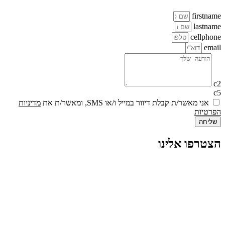
firstname
lastname
cellphone
email
c2
c5
אני מאשר/ת קבלת דיוור במייל ו/או SMS, ומאשר/ת את
מדיניות
הפרטיות
שליחה
הצטרפו אלינו