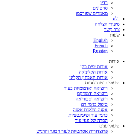
רדיו
סרטונים
מאמרים שפורסמו
בלוג
סיפורי הצלחה
צור קשר
שפות
English
French
Russian
אודות
אודות יפית כהן
אודות הקליניקה
אודות-האבחון-הקליני
טיפולים וטכנולוגיות
רוזציאה ואדמומיות בעור
רוזציאה ודמודקס
רוזציאה וסבוריאה
טיפול בנימי דם
אקנה וצלקות אקנה
כתמי עור ופיגמנטציות
הסרה של נגעי עור
טיפולי פנים
פרוצדורות אסתטיות לעור הבוגר והרגיש