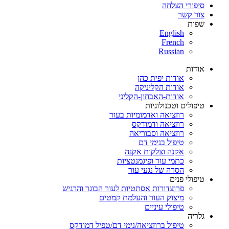
סיפורי הצלחה
צור קשר
שפות
English
French
Russian
אודות
אודות יפית כהן
אודות הקליניקה
אודות-האבחון-הקליני
טיפולים וטכנולוגיות
רוזציאה ואדמומיות בעור
רוזציאה ודמודקס
רוזציאה וסבוריאה
טיפול בנימי דם
אקנה וצלקות אקנה
כתמי עור ופיגמנטציות
הסרה של נגעי עור
טיפולי פנים
פרוצדורות אסתטיות לעור הבוגר והרגיש
מיצוק העור והעלמת קמטים
טיפולי עיניים
גלריה
טיפול ברוזציאה/נימי דם/טפיל דמודקס