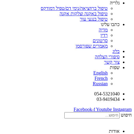
גלריה
טיפול ברוזציאה/נימי דם/טפיל דמודקס
טיפול באקנה וצלקות אקנה
טיפול בנגעי עור
כתבו עלינו
מדיה
רדיו
סרטונים
מאמרים שפורסמו
בלוג
סיפורי הצלחה
צור קשר
שפות
English
French
Russian
054-5321040
03-9419434
Facebook-f
Youtube
Instagram
חיפוש
אודות