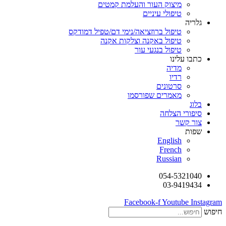
מיצוק העור והעלמת קמטים
טיפולי עיניים
גלריה
טיפול ברוזציאה/נימי דם/טפיל דמודקס
טיפול באקנה וצלקות אקנה
טיפול בנגעי עור
כתבו עלינו
מדיה
רדיו
סרטונים
מאמרים שפורסמו
בלוג
סיפורי הצלחה
צור קשר
שפות
English
French
Russian
054-5321040
03-9419434
Facebook-f
Youtube
Instagram
חיפוש