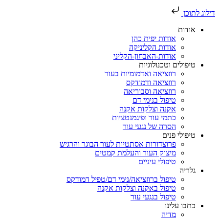
דילוג לתוכן
אודות
אודות יפית כהן
אודות הקליניקה
אודות-האבחון-הקליני
טיפולים וטכנולוגיות
רוזציאה ואדמומיות בעור
רוזציאה ודמודקס
רוזציאה וסבוריאה
טיפול בנימי דם
אקנה וצלקות אקנה
כתמי עור ופיגמנטציות
הסרה של נגעי עור
טיפולי פנים
פרוצדורות אסתטיות לעור הבוגר והרגיש
מיצוק העור והעלמת קמטים
טיפולי עיניים
גלריה
טיפול ברוזציאה/נימי דם/טפיל דמודקס
טיפול באקנה וצלקות אקנה
טיפול בנגעי עור
כתבו עלינו
מדיה