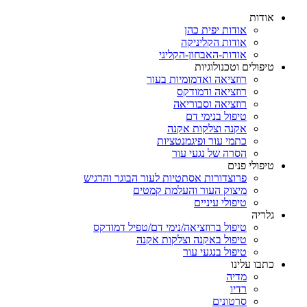
אודות
אודות יפית כהן
אודות הקליניקה
אודות-האבחון-הקליני
טיפולים וטכנולוגיות
רוזציאה ואדמומיות בעור
רוזציאה ודמודקס
רוזציאה וסבוריאה
טיפול בנימי דם
אקנה וצלקות אקנה
כתמי עור ופיגמנטציות
הסרה של נגעי עור
טיפולי פנים
פרוצדורות אסתטיות לעור הבוגר והרגיש
מיצוק העור והעלמת קמטים
טיפולי עיניים
גלריה
טיפול ברוזציאה/נימי דם/טפיל דמודקס
טיפול באקנה וצלקות אקנה
טיפול בנגעי עור
כתבו עלינו
מדיה
רדיו
סרטונים