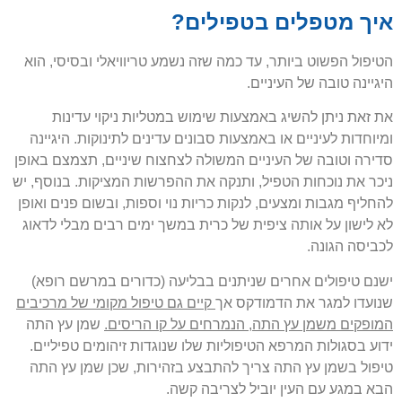
איך מטפלים בטפילים?
הטיפול הפשוט ביותר, עד כמה שזה נשמע טריוויאלי ובסיסי, הוא
היגיינה טובה של העיניים.
את זאת ניתן להשיג באמצעות שימוש במטליות ניקוי עדינות
ומיוחדות לעיניים או באמצעות סבונים עדינים לתינוקות. היגיינה
סדירה וטובה של העיניים המשולה לצחצוח שיניים, תצמצם באופן
ניכר את נוכחות הטפיל, ותנקה את ההפרשות המציקות. בנוסף, יש
להחליף מגבות ומצעים, לנקות כריות נוי וספות, ובשום פנים ואופן
לא לישון על אותה ציפית של כרית במשך ימים רבים מבלי לדאוג
לכביסה הגונה.
ישנם טיפולים אחרים שניתנים בבליעה (כדורים במרשם רופא)
שנועדו למגר את הדמודקס אך
קיים גם טיפול מקומי של מרכיבים
המופקים משמן עץ התה, הנמרחים על קו הריסים.
שמן עץ התה
ידוע בסגולות המרפא הטיפוליות שלו שנוגדות זיהומים טפיליים.
טיפול בשמן עץ התה צריך להתבצע בזהירות, שכן שמן עץ התה
הבא במגע עם העין יוביל לצריבה קשה.