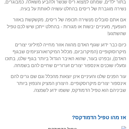
בתור ילדים, שמחנו למצוא ריס שנשר ולהביע משאלה. כמבוגרים,
נשירה מוגברת של ריסים בהחלט עשויה לאותת על בעיה.
אם אתם סובלים מנשירה תכופה של ריסים, מקשקשת באזור
העפעף, מעיניים יבשות או מגורות - בהחלט ייתכן שיש לכם טפיל
שהשתגע!
כיום כבר ידוע שגוף האדם מהווה אזור מחייה למיליוני יצורים
מיקרוסוקופיים (המיקרוביום, מכלול המיקרואורגניזמים שבגוף
האדם), ובפרט בעור, שהוא האיבר הגדול ביותר בגוף שלנו, בתוכו
ומעליו שוכנים אינספור יצורים זערוריים שחיים להם בשמחה.
עור הפנים שלנו והעיניים אינן יוצאות מהכלל וגם שם גרים להם
אינספור יצורים מיקרוסקופיים. היצורון המציק והנפוץ ביותר
שביניהם הוא טפיל הדמודקס, ששמו ידוע לשמצה.
אז מהו טפיל הדמודקס?