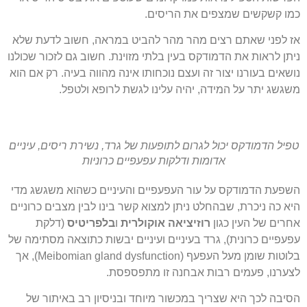
כמו קשקשים שמצפים את הריסים.
אז לפני שאתם רצים מהר מהר להביט במראה, חשוב לדעת שלא
ניתן לראות את הדמודקס בעין בלתי מזוינת. חשוב גם לזכור שכולנו
נושאים בעורנו יצור זה ועצם נוכחותו אינה מהווה בעיה. רק אם הוא
משגשג יתר על המידה, יהיה עלינו לגשת לרופא ולטפל.
טפיל הדמודקס יכול לגרום לתופעות של גרד, נשירת ריסים, עיניים
אדומות ודלקות עפעפיים כרוניות
השפעת הדמודקס על עור העפעפיים והעיניים כשהוא משגשג מדי
היא כה ניכרת, שבהחלט ניתן למצוא קשר בינו לבין מצבים כרוניים
אחרים של העין כגון
רוזיציאה
אוקולרית
ו
בלפריטיס
(דלקת
עפעפיים כרונית), גרד בעיניים ועיניים יבשות כתוצאה מסתימה של
בלוטות שומן מעל העפעף (Meibomian gland dysfunction), אך
לצערנו, פעמים רבות אבחנה זו מתפספסת.
הסיבה לכך היא שצריך במכשור מיוחד ובניסיון רב באיתור של