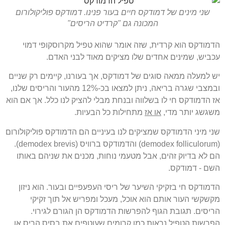
שני מינים של דמודקס חיים בעור פנינו. דמודקס פוליקולורום
המכונה גם "קרדיט הריסים"
הדמודקס הוא קרדית, שזה אומר שהוא טפיל מקרוסקופי דמוי
עכביש, שמינים אחדים שלו מציקים מאוד לבני האדם.
יש למעלה ממאה סוגים של דמודקס, אך בעורנו, קיימים רק שניים
ובמצבי שגרה בריאה, ניתן למצאו בכ-12% מהעור והריסים שלנו,
אז הדמודקס חי לו בשלווה ובנחת מבלי להציק לנו כלל. אך אם הוא
משגשג יותר מדי,
או אז
מתחילות כל הבעיות.
שני מיני הדמודקס שמציקים לנו בעיניים הם הדמודקס פוליקולורום
(demodex folliculorum) והדמודקס ברוויס (demodex brevis).
הם לא בדיוק זהים, אבל מטעמי נוחות, מכנים את שניהם באותו
השם - דמודקס.
הדמודקס חי בזקיקי השיער של ריסי העפעפיים ובעור. הוא ניזון
מקשקשי העור אותם הוא אוכל, מעכל ומפריש אל תוך זקיקי
הריסים. תגובת הגוף להפרשות הדמודקס הן הגורם לגירוי.
הפרשות הטפיל נראות כמו קרומים שעוטפים את בסיס הריס או