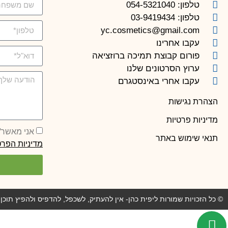
טלפון: 054-5321040
טלפון: 03-9419434
yc.cosmetics@gmail.com
עקבו אחרינו
פורום קבוצת תמיכה ברוזציאה
ערוץ הסרטונים שלנו
עקבו אחרי באינסטגרם
הצהרת נגישות
מדיניות פרטיות
אני מאשר/ת קבלת
תנאי שימוש באתר
מדיניות הפרט
© כל הזכויות שמורות ליפית כהן- אין להעתיק, לשכפל, להדפיס ולהפיץ תו